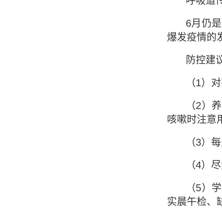
呼吸道
6
月仍是
爆发疫情的
防控建
（
1
）对
（
2
）养
咳嗽时注意
（
3
）每
（
4
）尽
（
5
）学
实晨午检、