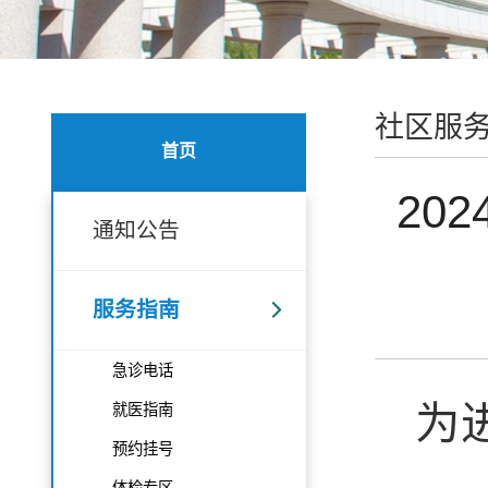
社区服
首页
20
通知公告
服务指南
急诊电话
为
就医指南
预约挂号
体检专区