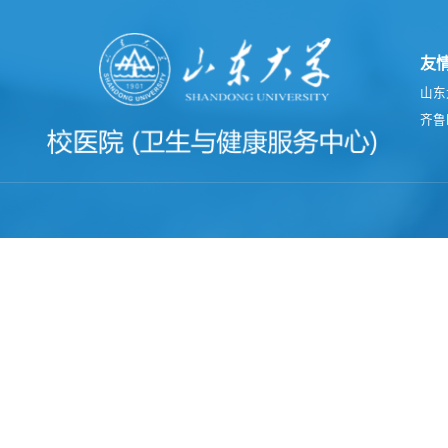
友
山东
齐鲁