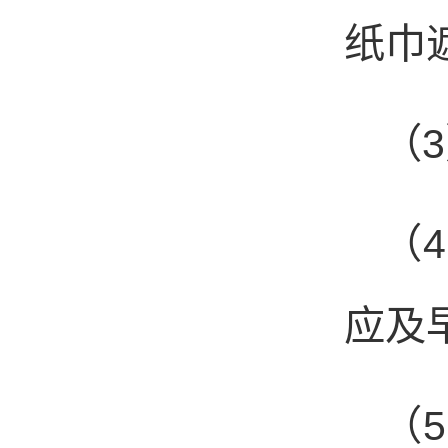
纸巾
（
3
（
4
应及
（
5