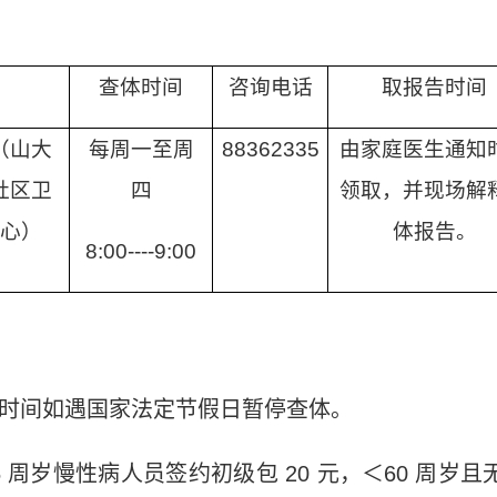
查体时间
咨询电话
取报告时间
（山大
每周一至周
88362335
由家庭医生通知
社区卫
四
领取，并现场解
心）
体报告。
8:00----9:00
时间如遇国家法定节假日暂停查体。
5
周岁慢性病人员签约初级包
20
元，＜
60
周岁且