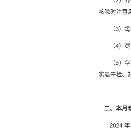
（
2
）养
咳嗽时注意
（
3
）每
（
4
）尽
（
5
）学
实晨午检、
二、本月
2024
年