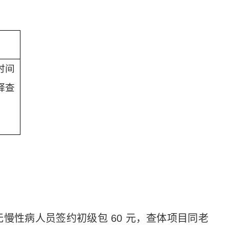
时间
释查
无慢性病人员签约初级包
60
元，查体项目同老