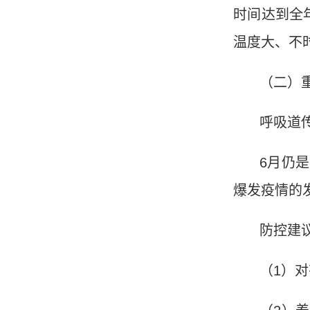
时间达到全
温度大、不
（二）
呼吸道
6
月仍是
爆发疫情的
防控建
（
1
）对