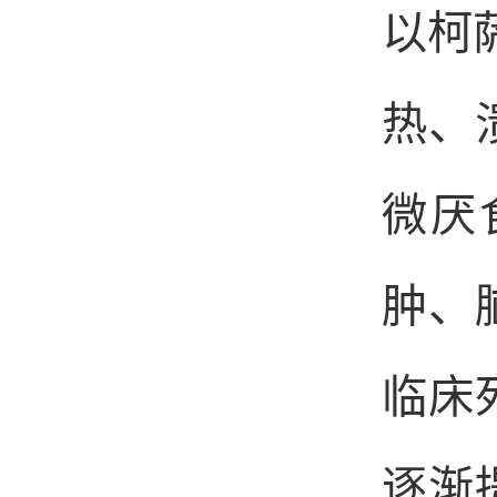
以柯
热、
微厌
肿、
临床
逐渐