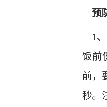
预
1
、
饭前
前，
秒。