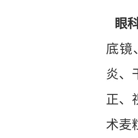
眼
底镜
炎、
正、
术麦