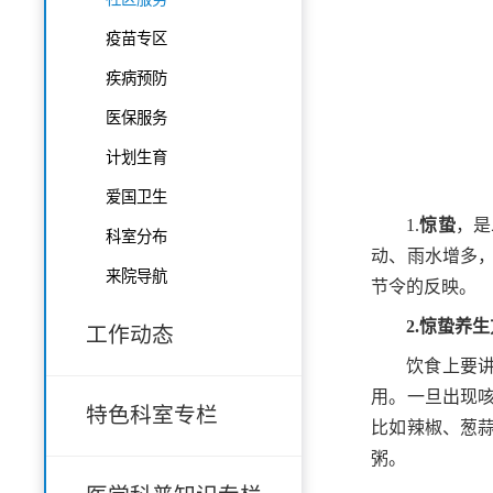
疫苗专区
疾病预防
医保服务
计划生育
爱国卫生
1.
惊蛰
，是
科室分布
动、雨水增多
来院导航
节令的反映。
2.
惊蛰养生
工作动态
饮食上要
用。一旦出现
特色科室专栏
比如辣椒、葱
粥。