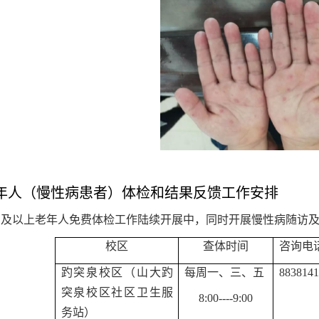
年人（慢性病患者）体检和结果反馈工作安排
65岁及以上老年人免费体检工作陆续开展中，同时开展慢性病随
校区
查体时间
咨询电
趵突泉校区
（
山大趵
每周一、三、五
8838141
突泉校区社区卫生服
8:00----9:00
务站
）