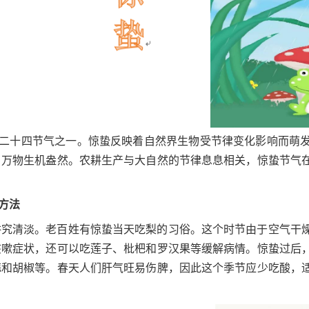
二十四节气
之一
。惊蛰反映着自然界生物受节律变化影响而萌
，万物生机盎然。农耕生产与大自然的节律息息相关，惊蛰节气
方法
讲究清淡。老百姓有惊蛰当天吃梨的习俗。这个时节由于空气干
咳嗽症状，还可以吃莲子、枇杷和罗汉果等缓解病情。惊蛰过后
蒜和胡椒等。春天人们肝气旺易伤脾，因此这个季节应少吃酸，