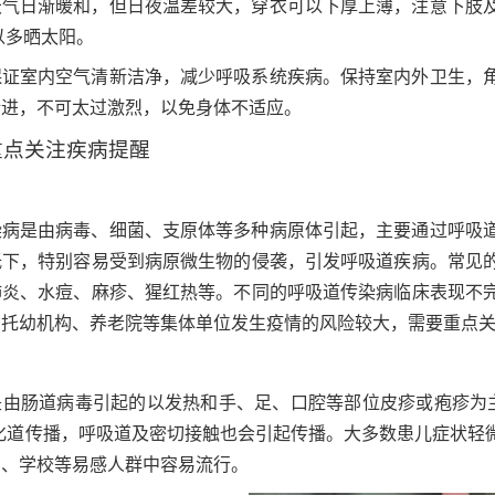
天气日渐暖和，但日夜温差较大，穿衣可以下厚上薄，注意下肢
以多晒太阳。
保证室内空气清新洁净，减少呼吸系统疾病。保持室内外卫生，
渐进，不可太过激烈，以免身体不适应。
重点关注疾病提醒
染病是由病毒、细菌、支原体等多种病原体引起，主要通过呼吸
低下，特别容易受到病原微生物的侵袭，引发呼吸道疾病。常见
肺炎、水痘、麻疹、猩红热等。不同的呼吸道传染病临床表现不
、托幼机构、养老院等集体单位发生疫情的风险较大，需要重点
是由肠道病毒引起的以发热和手、足、口腔等部位皮疹或疱疹为
消化道传播，呼吸道及密切接触也会引起传播。大多数患儿症状轻
构、学校等易感人群中容易流行。