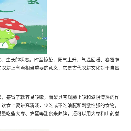
发、生长的状态。时至惊蛰，阳气上升、气温回暖、春雷乍
在农耕上有着相当重要的意义，它是古代农耕文化对于自然
燥，感冒了就容易咳嗽，而梨具有润肺止咳和滋阴清热的作
，饮食上要讲究清淡，少吃或不吃油腻和刺激性强的食物，
适量吃些大枣、蜂蜜等甜食来养脾，还可以用大枣和山药煮