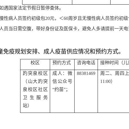
如遇国家法定节假日暂停查体。
岁慢性病人员签约初级包20元，＜60周岁且无慢性病人员签约初
人员当日需空腹，带好身份证及医保卡，避免人多请提前一天电
童免疫规划安排、成人疫苗供应情况和预约方式。
校区
预约方式
咨询电话
接种时间（儿
趵突泉校区
成人：微
88381469
周二、周四上午
（
山大趵突
信公众号
11:00）
泉校区社区
“约苗”；
卫生服务
站
）