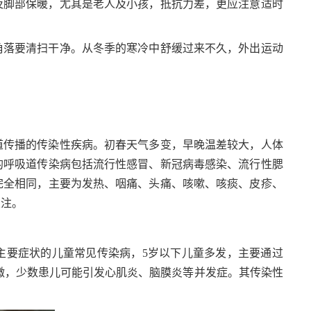
及脚部保暖，尤其是老人及小孩，抵抗力差，更应注意适时
角落要清扫干净。从冬季的寒冷中舒缓过来不久，外出运动
道传播的传染性疾病。初春天气多变，早晚温差较大，人体
的呼吸道传染病包括流行性感冒、新冠病毒感染、流行性腮
完全相同，主要为发热、咽痛、头痛、咳嗽、咳痰、皮疹、
关注。
主要症状的儿童常见传染病，5岁以下儿童多发，主要通过
微，少数患儿可能引发心肌炎、脑膜炎等并发症。其传染性