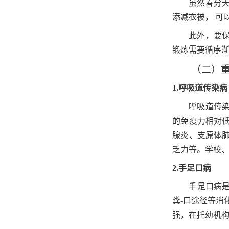
虽然春分
添减衣被， 可
此外，要
锻炼需要循序
（二）
1.
呼吸道传染病
呼吸道传
的免疫力相对
腺炎、支原体
乏力等。学校
2.
手足口病
手足口病
粪-口途径等
强，在托幼机