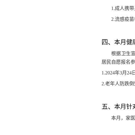
1.
成人携带
2.
流感疫苗
四、
本月健
根据卫生
居民自愿报名
1.
2024年3
2.
老年人防跌倒
五、
本月针
本月，家