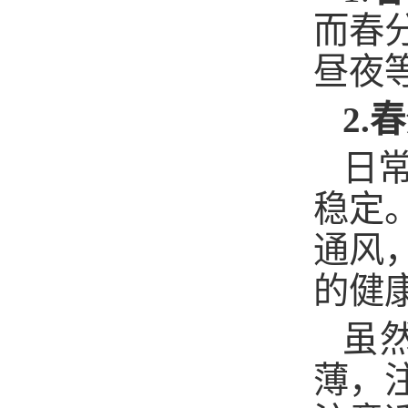
而春
昼夜
2.
春
日
稳定
通风
的健
虽
薄，