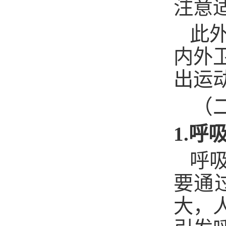
注意
此
内外
出运
（
1.
呼
呼
要通
大，