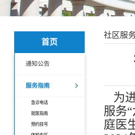
社区服
首页
通知公告
服务指南
为
急诊电话
服务
就医指南
庭医
预约挂号
体检专区