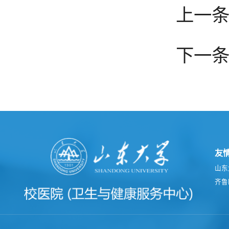
上一条
下一条
友
山东
齐鲁