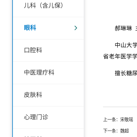
儿科（含儿保）
眼科
郝琳琳
中山大
口腔科
省老年医学
中医理疗科
擅长糖
皮肤科
心理门诊
上一条：宋敬瑶
下一条：魏超