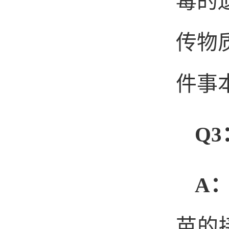
毒的
传物
件事
Q3
A
苗的