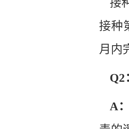
接
接种
月内
Q2
A