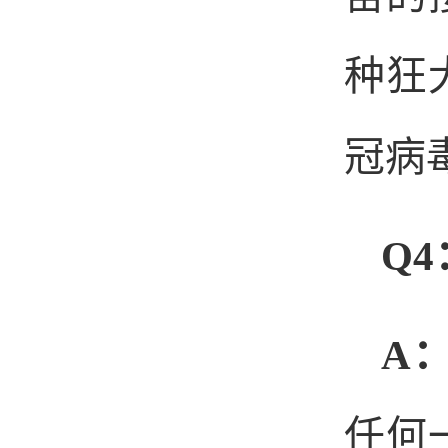
种狂
冠病
Q4
A
任何