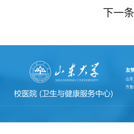
下一
友
山东
齐鲁