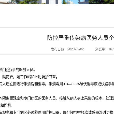
防控严重传染病医务人员
发布日期：2020-02-02
浏览量：
167
热门
(
急
)
诊的医务人员。
、隔离衣，戴工作帽和医用防护口罩。
病人后立即进行手清洗和消毒。手消毒用
0.3—0.5%
碘伏消毒液或快速手
入隔离留观室和专门病区的医务人员，接触从病人身上采集的标本、处理
员和司机。
留观室和专门病区必须戴医用防护口罩，每
4
小时更换
1
次或感潮湿时更换