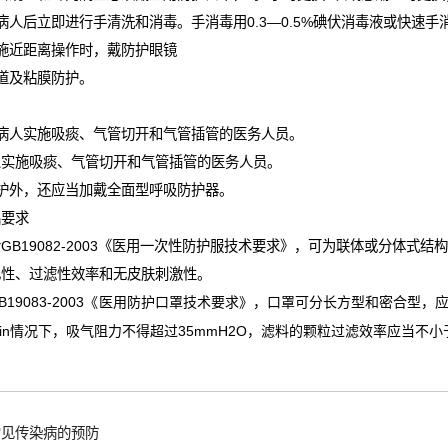
病人后立即进行手清洗和消毒。手消毒用
0.3—0.5%
碘伏消毒液或快速手
施近距离操作时，戴防护眼镜
道及粘膜防护。
病人实施吸痰、气管切开和气管插管的医务人员。
人实施吸痰、气管切开和气管插管的医务人员。
护外，还应当加戴全面型呼吸防护器。
品要求
合
GB19082-2003
《医用一次性防护服技术要求》，可为联体或分体式结
电性、过滤性效率和无皮肤刺激性。
B19083-2003
《医用防护口罩技术要求》，口罩可分长方型和密合型，
in
35mmH2O
情况下，吸气阻力不得超过
，滤料的颗粒过滤效率应当不小
常见传染病的预防