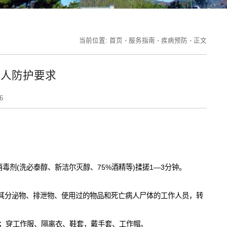
当前位置:
首页
-
服务指南
-
疾病预防
-
正文
个人防护要求
6
消毒剂
(
洗必泰醇、新洁尔灭醇、
75%
酒精等
)
揉搓
1—3
分钟。
其分泌物、排泄物、使用过的物品和死亡病人尸体的工作人员，转
；穿工作服、隔离衣、鞋套，戴手套、工作帽。