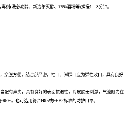
消毒剂
(
洗必泰醇、新洁尔灭醇、
75%
酒精等
)
揉搓
1—3
分钟。
构，穿脱方便，结合部严密。袖口、脚踝口应为弹性收口，具有良好
应当配有鼻夹，具有良好的表面抗湿性，对皮肤无刺激，气流阻力在
95%
N95
FFP2
于
。也可选用符合
或
标准的防护口罩。