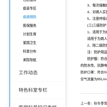
3
、每次接触
疫苗专区
4
、对病人实
疾病预防
5
、注意呼吸
(
三
)
三级防护
医保服务
1
、适用于为
计划生育
适用于为病
爱国卫生
2
、除二级防
科室分布
注：防护用
防护服：符
来院导航
的防水性、抗静
工作动态
G
防护口罩：符合
85L/m
空气流量为
特色科室专栏
上一条：秋冬季