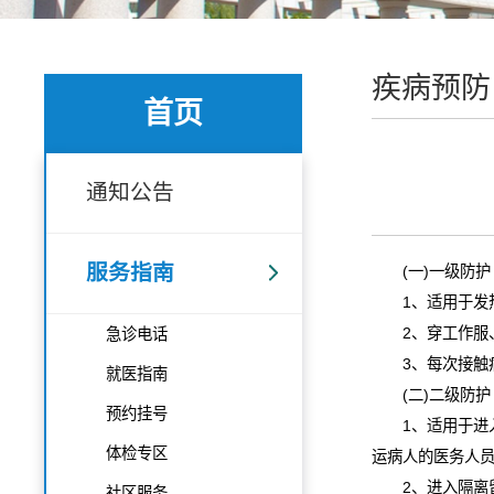
疾病预防
首页
通知公告
服务指南
(
一
)
一级防护
1
、适用于发
2
、穿工作服
急诊电话
3
、每次接触
就医指南
(
二
)
二级防护
预约挂号
1
、适用于进
体检专区
运病人的医务人
2
、进入隔离
社区服务