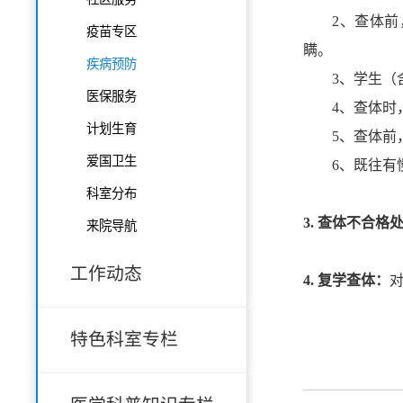
2
、查体前
疫苗专区
瞒。
疾病预防
3
、学生（
医保服务
4
、查体时
计划生育
5
、查体前
爱国卫生
6
、既往有
科室分布
3.
查体不合格
来院导航
工作动态
4.
复学查体：
特色科室专栏