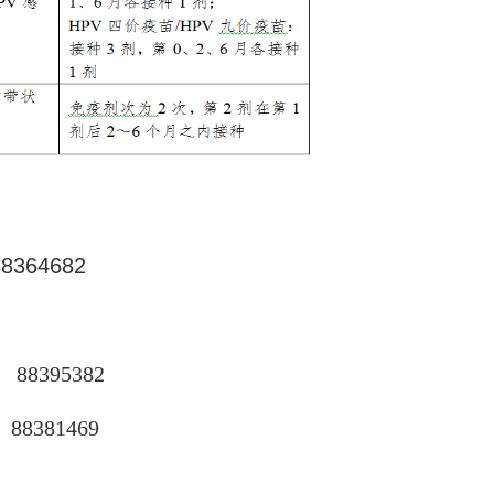
64682
395382
381469