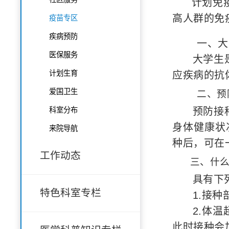
计划免
高人群的免
疫苗专区
疾病预防
一、大
医保服务
大学生
计划生育
应疾病的抗
爱国卫生
二、预
科室分布
预防接
身体健康状
来院导航
种后，可在
工作动态
三、什么
具有下
特色科室专栏
1.接
2.体
此时接种会