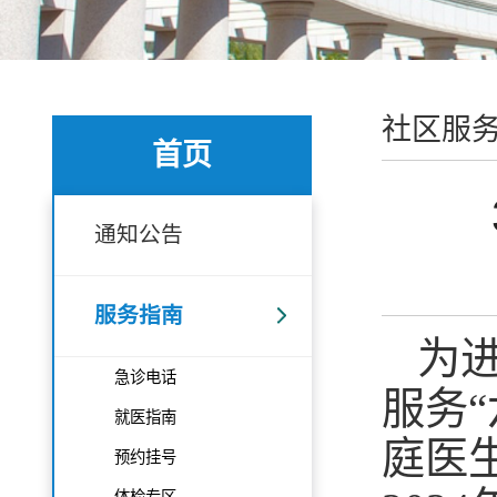
社区服
首页
通知公告
服务指南
为
急诊电话
服务
就医指南
庭医
预约挂号
体检专区