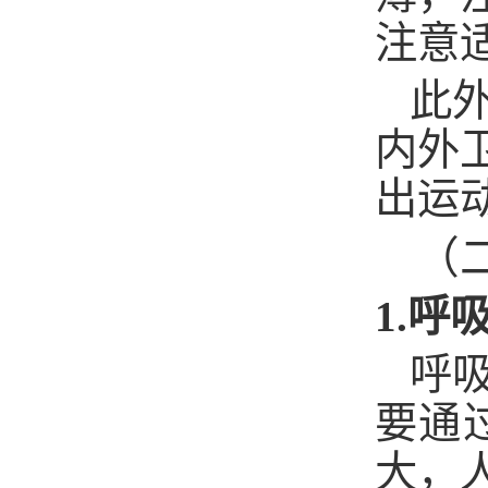
注意
此
内外
出运
（
1.
呼
呼
要通
大，