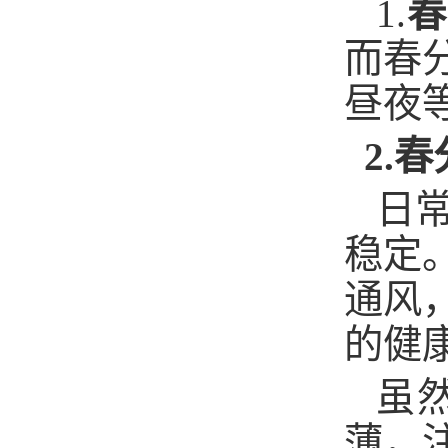
1.
春
而春
昼夜
2.
春
日
稳定
通风
的健
虽
薄，