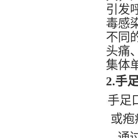
引发
毒感
不同
头痛
集体
2.
手
手足
或疱
通