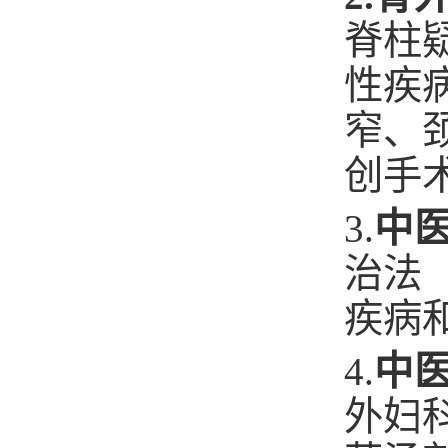
脊柱
性疾
窄、
创手
3.
中
治法
疾病
4.
中
外妇