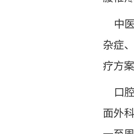
中
杂症
疗方
口
面外