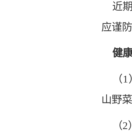
近
应谨
健
（
山野
（