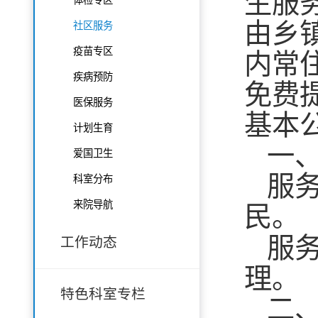
生服
由乡
社区服务
疫苗专区
内常
疾病预防
免费
医保服务
基本
计划生育
一
爱国卫生
服
科室分布
来院导航
民
服
工作动态
理
特色科室专栏
二