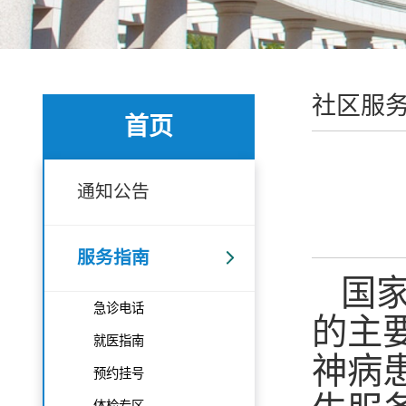
社区服
首页
通知公告
服务指南
国
急诊电话
的主
就医指南
神病
预约挂号
体检专区