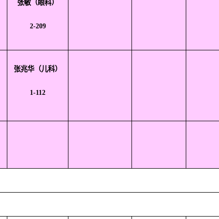
张敏
（眼科）
2-209
张兆华（儿科）
1-112