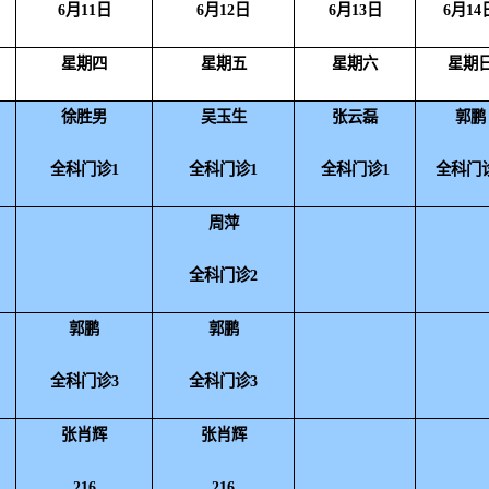
6
月
11
日
6
月
12
日
6
月
13
日
6
月
14
星期四
星期五
星期六
星期
徐胜男
吴玉生
张云磊
郭鹏
全科门诊1
全科门诊1
全科门诊
1
全科门
周萍
全科门诊2
郭鹏
郭鹏
全科门诊3
全科门诊3
张肖辉
张肖辉
216
216