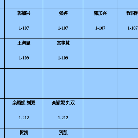
郭加兴
张婷
郭加兴
程国
1-107
1-107
1-107
1-10
7
王海昆
宫艳慧
1-10
9
1-10
9
栾颖妮 刘双
栾颖妮
刘双
1-212
1-212
贺凯
贺凯