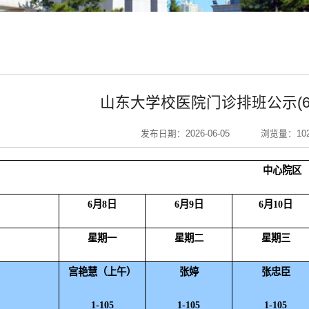
山东大学校医院门诊排班公示(6月
发布日期：2026-06-05
浏览量：
10
中心院区
6
月
8
日
6
月
9
日
6
月
10
日
星期一
星期二
星期三
宫艳慧（上午）
张婷
张忠臣
1-105
1-105
1-105