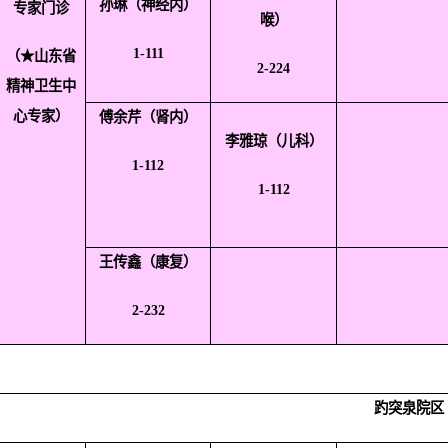
孙琳（神经内）
专家门诊
喉）
1-111
（★山东省
2-224
精神卫生中
心专家）
傅余芹（肾内）
李雅琼（儿科）
1-112
1-112
王传鑫（康复）
2-232
趵突泉院区