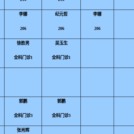
李娜
纪元哲
李娜
206
206
206
徐胜男
吴玉生
全科门诊1
全科门诊1
郭鹏
郭鹏
全科门诊3
全科门诊3
张肖辉