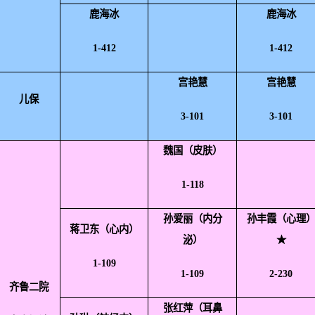
鹿海冰
鹿海冰
1-412
1-412
宫艳慧
宫艳慧
儿保
3-101
3-101
魏国（皮肤）
1-118
孙爱丽（内分
孙丰霞（心理
蒋卫东（心内）
泌）
★
1-109
1-109
2-230
齐鲁二院
张红萍（耳鼻