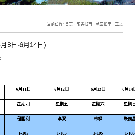
当前位置:
首页
-
服务指南
-
就医指南
-
正文
8日-6月14日)
2
6
月
11
日
6
月
12
日
6
月
13
日
6
月
14
星期四
星期五
星期六
星期
程国利
李双
林枫
朱俞
1-105
1-105
1-105
1-105