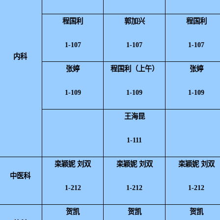
程国利
郭加兴
程国利
1-107
1-107
1-107
内科
张婷
程国利（上午）
张婷
1-10
9
1-10
9
1-10
9
王海昆
1-
111
栾颖妮 刘双
栾颖妮 刘双
栾颖妮 刘双
中医科
1-212
1-212
1-212
贺凯
贺凯
贺凯