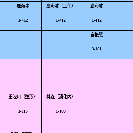
鹿海冰
鹿海冰
（
上午
）
鹿海冰
1-412
1-412
1-412
宫艳慧
3-101
）
王晓川
（整形）
林森（消化内）
1-118
1-109