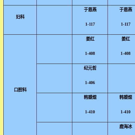
于恩燕
于恩燕
妇科
1-117
1-117
姜红
姜红
1-408
1-408
纪元哲
1-406
口腔科
韩曌煜
韩曌煜
1-410
1-410
鹿海冰