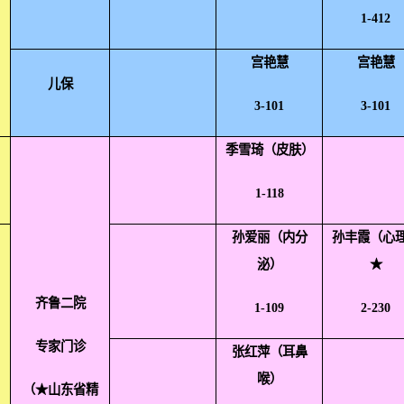
1-412
宫艳慧
宫艳慧
儿保
3-101
3-101
季雪琦（皮肤）
1-118
孙爱丽（内分
孙丰霞（心
泌）
★
齐鲁二院
1-109
2-230
专家门诊
张红萍（耳鼻
喉）
（★山东省精