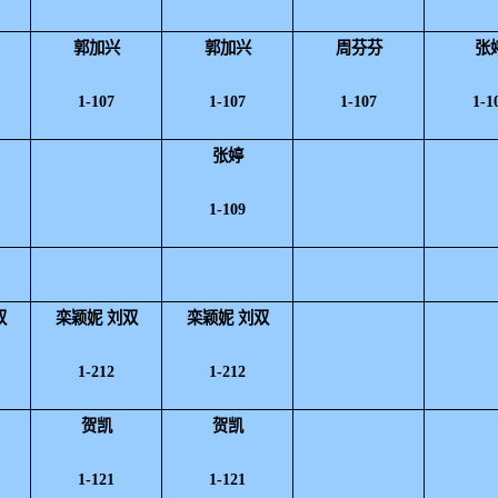
郭加兴
郭加兴
周芬芬
张
1-107
1-107
1-107
1-1
张婷
1-109
双
栾颖妮 刘双
栾颖妮 刘双
1-212
1-212
贺凯
贺凯
1-121
1-121