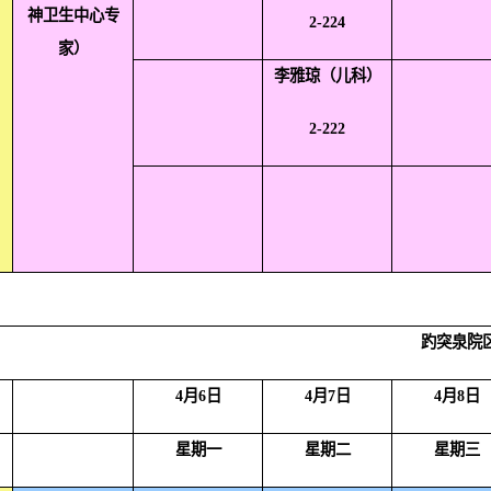
神卫生中心专
2-224
家）
李雅琼（儿科）
2-222
趵突泉院
4
月
6
日
4
月
7
日
4
月
8
日
星期一
星期二
星期三