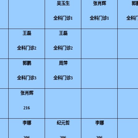
吴玉生
张肖辉
郭
1
全科门诊1
全科门诊1
全科门
王磊
王磊
2
全科门诊2
全科门诊
2
郭鹏
周萍
3
全科门诊3
全科门诊3
张肖辉
216
李娜
纪元哲
李娜
206
206
206