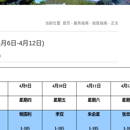
当前位置:
首页
-
服务指南
-
就医指南
-
正文
6日-4月12日)
8
4
月
9
日
4
月
10
日
4
月
11
日
4
月
1
星期四
星期五
星期六
星
程国利
李双
朱俞星
张
1-105
1-105
1-105
1-1