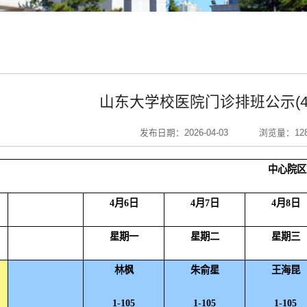
山东大学校医院门诊排班公示(4月
发布日期：2026-04-03
浏览量：
12
中心院区
4
月
6
日
4
月
7
日
4
月
8
日
星期一
星期二
星期三
林枫
朱俞星
王海昆
1-105
1-105
1-105