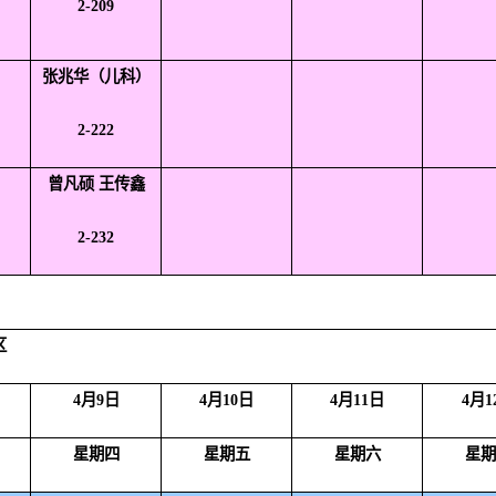
2-209
张兆华（儿科）
2-222
曾凡硕 王传鑫
2-232
区
4
月
9
日
4
月
10
日
4
月
11
日
4
月
1
星期四
星期五
星期六
星