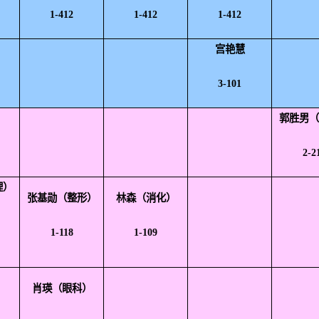
1-412
1-412
1-412
宫艳慧
3-101
郭胜男
2-2
理）
张基勋
（整形）
林森（消化）
1-118
1-109
肖
瑛
（眼科）