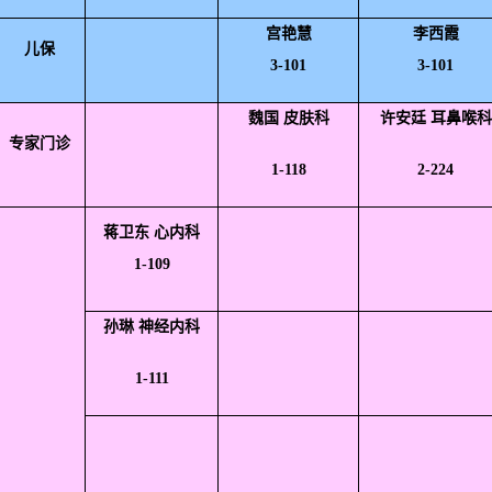
宫艳慧
李西霞
儿保
3-101
3-101
魏国 皮肤科
许安廷 耳鼻喉科
专家门诊
1-118
2-224
蒋卫东 心内科
1-109
孙琳 神经内科
1-111