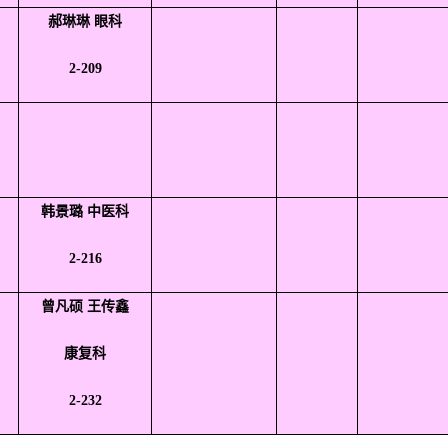
郝琳琳 眼科
2-209
韩景璐 中医科
2-216
曾凡硕 王传鑫
康复科
2-232