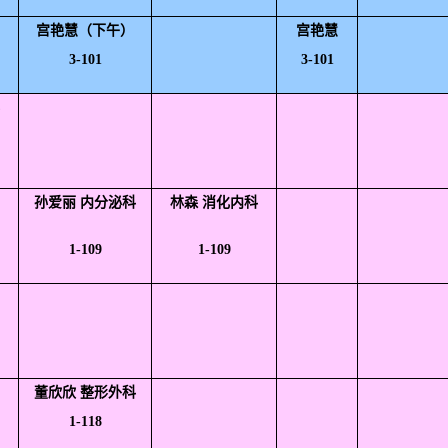
宫艳慧（下午）
宫艳慧
3-101
3-101
孙爱丽 内分泌科
林森 消化内科
1-109
1-109
董欣欣 整形外科
1-118