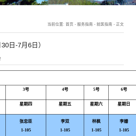
当前位置:
首页
-
服务指南
-
就医指南
-
正文
30日-7月6日）
2
3号
4号
5号
6号
星期四
星期五
星期六
星期日
张忠臣
李双
林枫
李姗
1-105
1-105
1-105
1-105