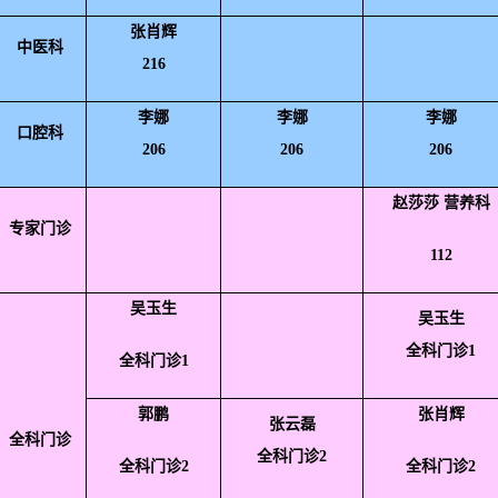
张肖辉
中医科
216
李娜
李娜
李娜
口腔科
206
206
206
赵莎莎 营养科
专家门诊
112
吴玉生
吴玉生
全科门诊1
全科门诊1
郭鹏
张肖辉
张云磊
全科门诊
全科门诊2
全科门诊2
全科门诊2