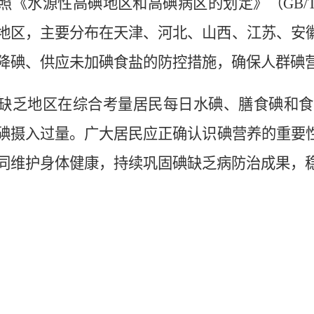
照《水源性高
碘
地区和高
碘
病区的划定》（
GB/
地区，主要分布在天津、河北、山西、江苏、安
降
碘
、供应未加
碘
食盐的防控措施，确保人群
碘
缺乏地区在综合考量居民每日水
碘
、膳食
碘
和食
碘
摄入过量。广大居民应正确认识
碘
营养的重要
同维护身体健康，持续巩固
碘
缺乏病防治成果，