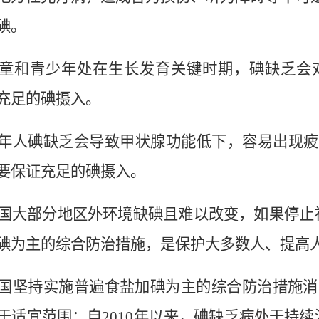
碘
。
童和青少年处在生长发育关键时期，
碘
缺乏会
充足的
碘
摄入。
年人
碘
缺乏会导致甲状腺功能低下，容易出现疲
要保证充足的
碘
摄入。
国大部分地区外环境缺
碘
且难以改变，如果停止
碘
为主的综合防治措施，是保护大多数人、提高
国坚持实施普遍食盐加
碘
为主的综合防治措施消
于适宜范围
；
自2010年以来，
碘
缺乏病处于持续