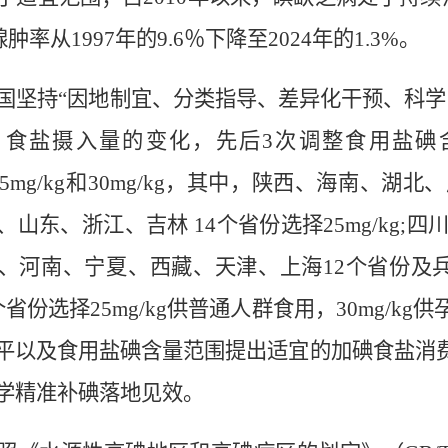
肿率从1997年的9.6％下降至2024年的1.3%。
国坚持“因地制宜、分类指导、差异化干预、科
、食盐摄入量的变化，先后3次调整食用盐
碘
g、25mg/kg和30mg/kg，其中，陕西、海
、山东、浙江、吉林 14个省份选择25mg/kg
、河南、宁夏、西藏、天津、上海12个省份及兵团
个省份选择2
5
mg/kg供普通人群食用，30mg/
平以及食用盐
碘
含量范围提出适宜的加
碘
食盐消
学精准补
碘
落地见效。