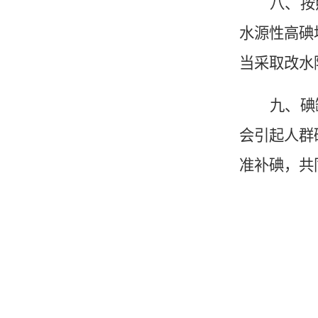
八、按
水源性高
碘
当采取改水
九、
碘
会引起人群
准补
碘
，共