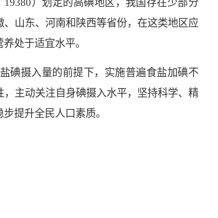
T 19380）划定的高
碘
地区，我国存在少部分
徽、山东、河南和陕西等省份，在这类地区应
营养处于适宜水平。
盐
碘
摄入量的前提下，实施普遍食盐加
碘
不
性，主动关注自身
碘
摄入水平，坚持科学、精
稳步提升全民人口素质。