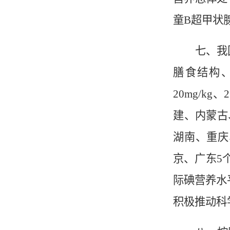
童B超甲状腺
七、我
膳食结构
20mg/k
建、内蒙古
湖南、重庆
京、广东5
际
碘
营养水
积极推动科