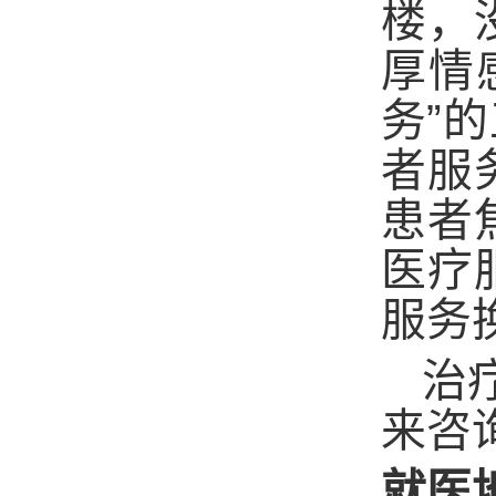
楼，
厚情
”
务
的
者服
患者
医疗
服务
治
来咨
就医