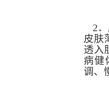
2
．
皮肤
透入
病健
调、