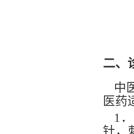
二、
中
医药
1
．
针，