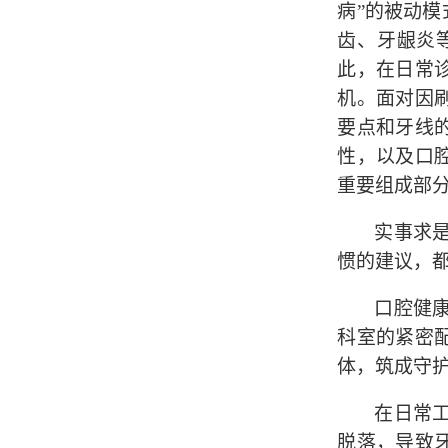
病”的被动
齿、牙龈炎
此，在日常
机。面对因
要点和牙线
性，以及口
重要组成部
实事求
惯的建议，
口腔健
科室的紧密
体，筑成守
在日常
脱落，导致