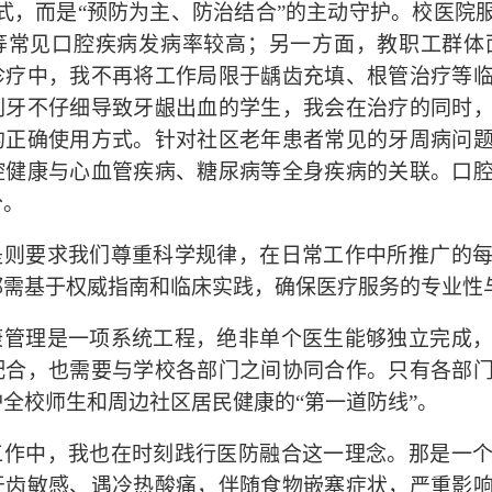
模式，而是“预防为主、防治结合”的主动守护。校医院
等常见口腔疾病发病率较高；另一方面，教职工群体
诊疗中，我不再将工作局限于龋齿充填、根管治疗等
刷牙不仔细导致牙龈出血的学生，我会在治疗的同时
的正确使用方式。针对社区老年患者常见的牙周病问
腔健康与心血管疾病、糖尿病等全身疾病的关联。口
分。
是则要求我们尊重科学规律，在日常工作中所推广的
都需基于权威指南和临床实践，确保医疗服务的专业性
康管理是一项系统工程，绝非单个医生能够独立完成
配合，也需要与学校各部门之间协同合作。只有各部
护全校师生和周边社区居民健康的
“第一道防线”。
工作中，我也在时刻践行医防融合这一理念。那是一
牙齿敏感、遇冷热酸痛，伴随食物嵌塞症状，严重影