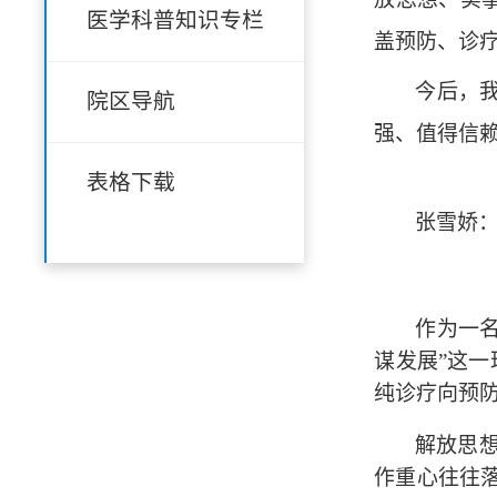
医学科普知识专栏
盖预防、诊
今后，
院区导航
强、值得信
表格下载
张雪娇
作为一
谋发展”这
纯诊疗向预
解放思
作重心往往