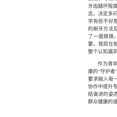
牙齿龋坏程
念，决定多
学有些不好
的刷牙方法
了一面锦旗
要。我现在
整个认知漏洞
作为青
康的
“守护者
要求融入每
协作中提升
结奋进的姿
群众健康的