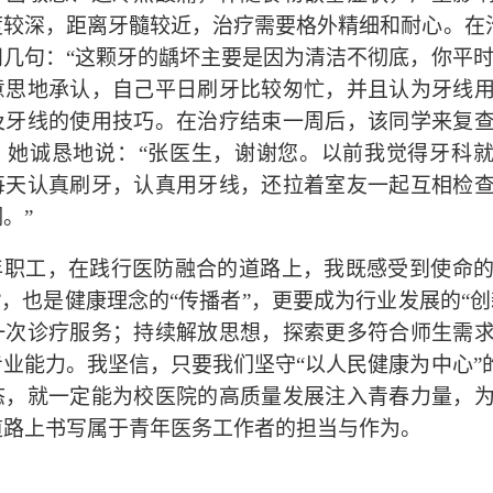
度较深，距离牙髓较近，治疗需要格外精细和耐心。在
问几句：“这颗牙的龋坏主要是因为清洁不彻底，你平时
意思地承认，自己平日刷牙比较匆忙，并且认为牙线
及牙线的使用技巧。在治疗结束一周后，该同学来复
。她诚恳地说：“张医生，谢谢您。以前我觉得牙科就
每天认真刷牙，认真用牙线，还拉着室友一起互相检
。”
年职工，在践行医防融合的道路上，我既感受到使命
”，也是健康理念的“传播者”，更要成为行业发展的“
一次诊疗服务；持续解放思想，探索更多符合师生需
专业能力。我坚信，只要我们坚守“以人民健康为中心”
态，就一定能为校医院的高质量发展注入青春力量，
道路上书写属于青年医务工作者的担当与作为。