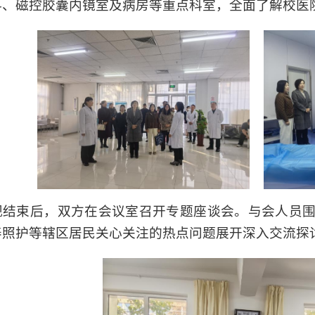
科、磁控
胶囊
内镜
室
及病房等重点科室，全面了解校医
观结束后，双方在会议室召开专题座谈会。与会人员
养照护等辖区居民关心关注的热点问题展开深入交流探