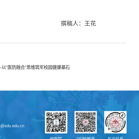
撰稿人：王花
以“医防融合”思维筑牢校园健康基石
sdu.edu.cn
0
校医院
QQ校园号
关注抖音