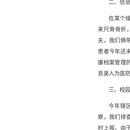
二、信
在某个
来尺骨骨折
夫，我们俩
患者今年还
康档案管理
息录入为医
三、校
今年辖
察，我们排
时上报。
由