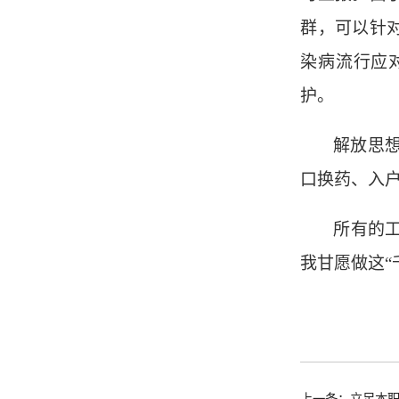
群，
可以
针
染病流行
应
护
。
解放思
口换药、
入
所有的
我甘愿做这