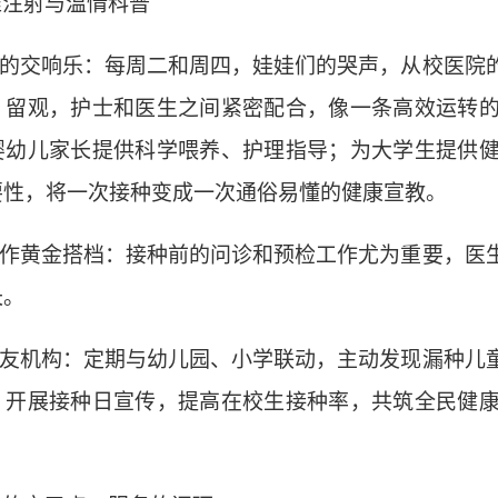
准注射与温情科普
的交响乐：
每周二和周四，娃娃们的哭声，从校医院
、留观
，
护士
和医生
之间紧密配合，像一条高效运转
婴幼儿家长提供科学喂养、护理指导；为
大学生提供
要性，将一次接种变成一次
通俗易懂的
健康
宣教
。
作
黄金搭档：
接种前的问诊和预检工作尤为重要，医
长。
友机构
：
定期
与
幼儿园、小学
联动，主动发现漏种儿
、开展接种日宣传，提高
在校生
接种率
，
共筑全民健