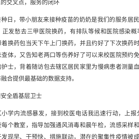
息的交叉点，服务的闭环
接种日，带小朋友来接种疫苗的奶奶是我们的服务居
，正发愁去三甲医院换药，有排队等候和医院感染概
带着换药包当天下午上门换药，并且约好了下次换药
未查体，又告知老两口等伤养好了可以来校医院预约
的护士，
背着随访包去辖区居民家里为慢病患者测量
防融合提供最基础的数据支持。
园安全盾基层卫士
区小学内流感暴发，接到校医电话我迅速行动，上报
查每个教室，
指导加强通风消毒和晨午检，
流感采样
于发现早、干预快、措施联动，潜在的聚集性疫情被