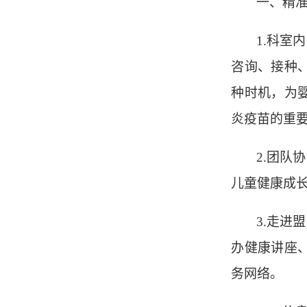
一、精
1.
科室内
咨询、接种
种时机，为
炎疫苗的重
2.
团队协
儿童健康成
3.走进
盟
办健康讲座
务网络。