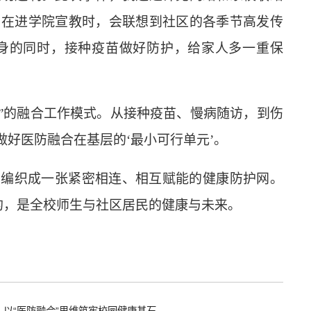
。在
进学院宣教
时，会联想到社区的
各季节高发
传
身的同时，接种疫苗做好防护，给家人多一重保
预”的融合工作模式。从接种疫苗、慢病随访，到伤
做好
医防融合在基层的
‘最小可行单元’。
。
编织成一张紧密相连、相互赋能
的
健康防护网。
的，是
全校师生与社区居民的健康
与未来。