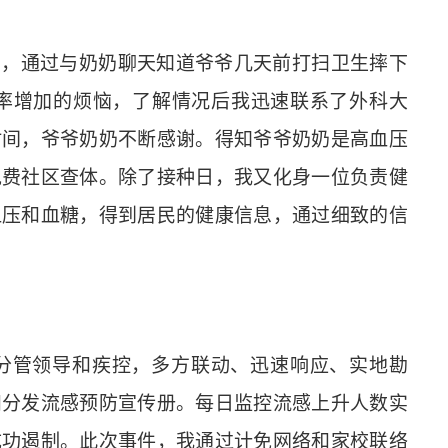
民，通过与奶奶聊天知道爷爷几天前打扫卫生摔下
率增加的烦恼，了解情况后我迅速联系了外科大
时间，爷爷奶奶不断感谢。得知爷爷奶奶是高血压
免费社区查体。除了接种日，我又化身
一位负责健
血压和血糖，得到居民的健康信息，
通过细致的信
分管领导和疾控，多方联动、迅速响应、实地勘
和分发流感预防宣传册。每日监控流感上升人数实
成功遏制。
此次事件，我
通过
计免
网络和家校联
络