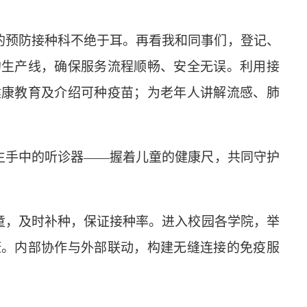
的预防接种科不绝于耳。再看我和同事们，
登记、
的生产线，确保服务流程顺畅、安全无
误
。利用接
健康
教育及介绍可种疫苗
；为老年人讲解流感、肺
生手中的听诊器
——握着儿童的健康尺，
共同守护
童
，
及时补种，保证接种率。进入校园各学院，
举
康。
内部协作与外部联动，构建无缝连接的免疫服