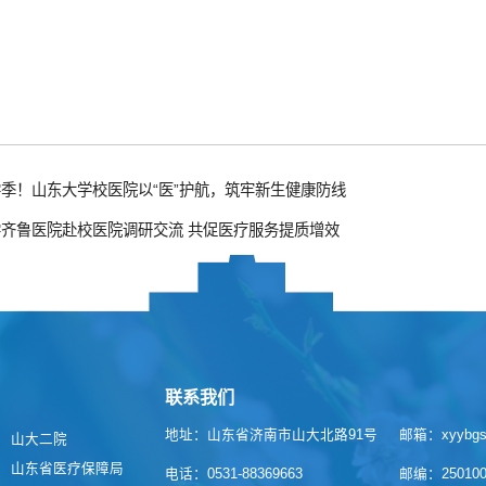
季！山东大学校医院以“医”护航，筑牢新生健康防线
齐鲁医院赴校医院调研交流 共促医疗服务提质增效
联系我们
地址：山东省济南市山大北路91号
邮箱：xyybgs@
山大二院
山东省医疗保障局
电话：0531-88369663
邮编：25010