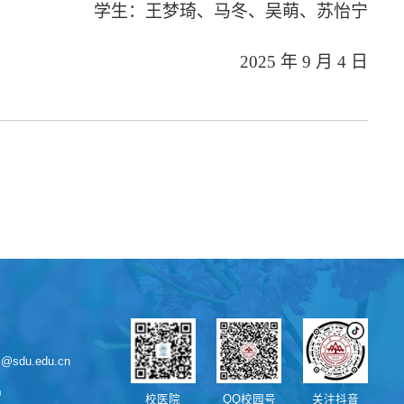
学生：王梦琦、马冬、吴萌、苏怡宁
2025 年 9 月 4 日
sdu.edu.cn
0
校医院
QQ校园号
关注抖音