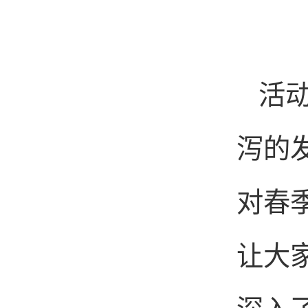
活
泻的
对春
让大