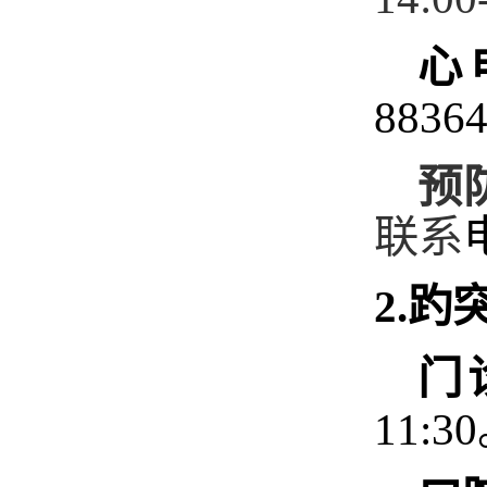
心
8836
预
联系
2.趵
门
11: