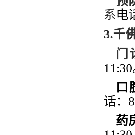
预
系
电话
3.千
门
1
1
:3
口
话：8
药
1
1
:30