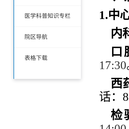
1.中
医学科普知识专栏
内
院区导航
口
表格下载
1
7
:
30
西
话：88
检
14:00