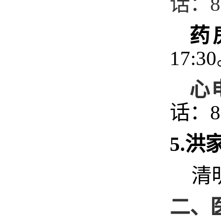
话：8
药
17:30
心
话：86
5.
洪
清
二、