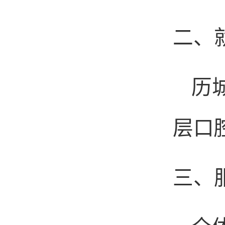
二、
历
层口
三、