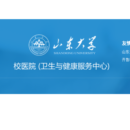
友
山东
齐鲁