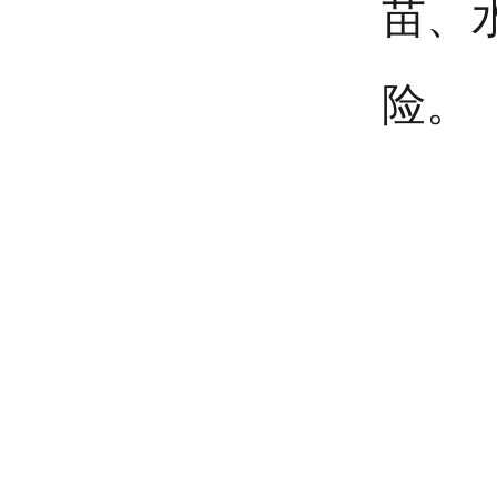
苗、
险。