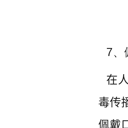
7、
在
毒传
佩戴