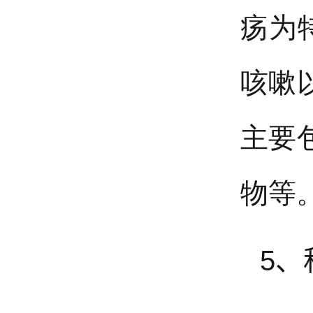
疡为
咳嗽
主要
物等
5、