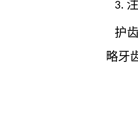
3.
护
略牙