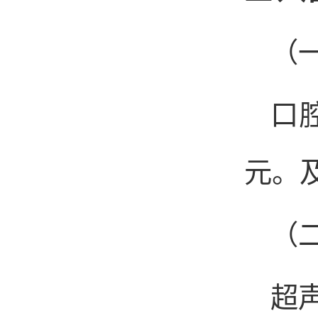
（
口
元。
（
超