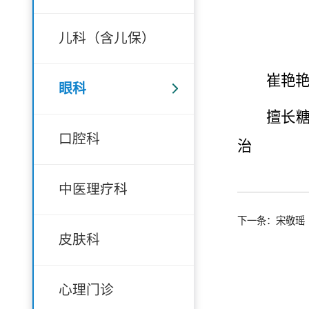
儿科（含儿保）
崔艳
眼科
擅长
口腔科
治
中医理疗科
下一条：宋敬瑶
皮肤科
心理门诊