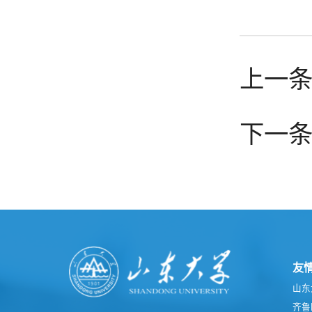
上一
下一
友
山东
齐鲁