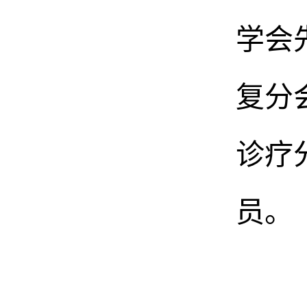
学会
复分
诊疗
员
。