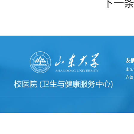
下一
友
山东
齐鲁