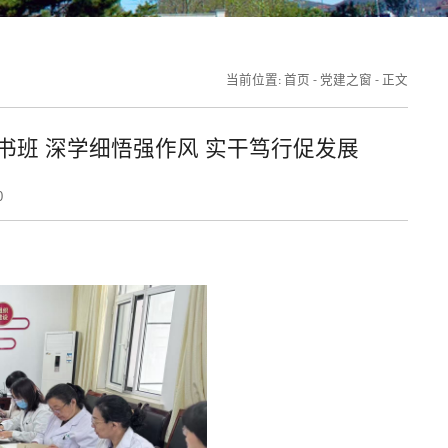
首页
党建之窗
正文
当前位置:
-
-
班 深学细悟强作风 实干笃行促发展
0