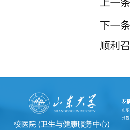
上一
下一
顺利
友
山东
齐鲁