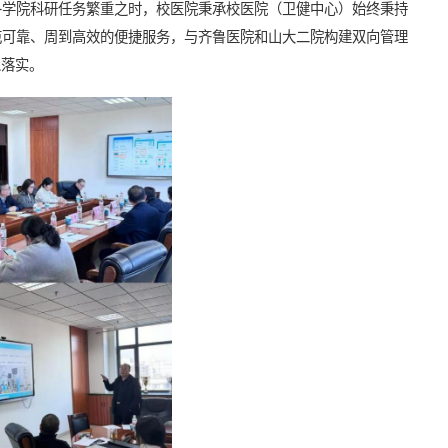
各学院科研任务繁重之时，校医院
秉承
校医院
（
卫健中心
）
始终秉持
范可靠、周到高效的便捷
服务
，
与齐鲁医院和山大二院构建双向管理
以落实。