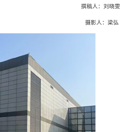
撰稿人：刘晓雯
摄影人：梁弘