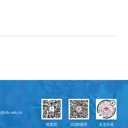
sdu.edu.cn
0
校医院
QQ校园号
关注抖音