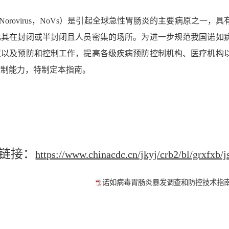
Norovirus，NoVs）是引起全球急性胃肠炎的主要病原之一
尤其在封闭或半封闭且人员密集的场所。为进一步规范我国诺如
置以及预防和控制工作，提高各级疾病预防控制机构、医疗机构
控制能力，特制定本指南。
链接：
https://www.chinacdc.cn/jkyj/crb2/bl/grxfxb
诺如病毒胃肠炎暴发调查和防控技术指南（2