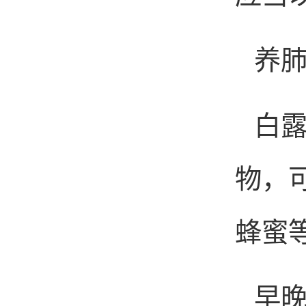
养
白
物，
蜂蜜
早