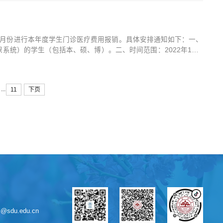
12月份进行本年度学生门诊医疗费用报销。具体安排通知如下：一、
系统）的学生（包括本、硕、博）。二、时间范围：2022年1月1
隆山校区千佛山校区趵突泉校区10月每周二第一周周五（7日）第
...
11
下页
sdu.edu.cn