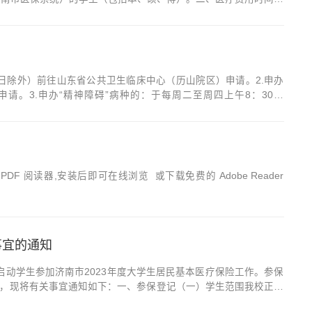
报销安排：时间中心校区软件园校区兴隆山校区千佛山校区趵突泉校区3
假日除外）前往山东省公共卫生临床中心（历山院区）申请。2.申办
请。3.申办“精神障碍”病种的：于每周二至周四上午8：30～
中心申请。4.剩余的门慢病种（其中：高血压、糖尿病限相关介入术
PDF 阅读器,安装后即可在线浏览 或下载免费的 Adobe Reader
事宜的通知
始启动学生参加济南市2023年度大学生居民基本医疗保险工作。参保
，现将有关事宜通知如下：一、参保登记（一）学生范围我校正式
生；青岛校区的学生因客观原因需在济南参保的，可以随同一起参