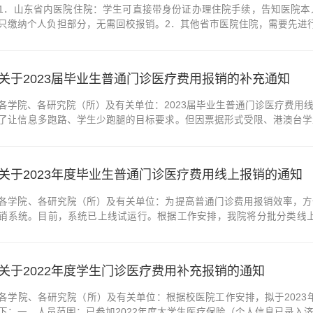
1．山东省内医院住院：学生可直接带身份证办理住院手续，告知医院本
只缴纳个人负担部分，无需回校报销。2．其他省市医院住院，需要先进
就医备案：微信端搜索“济南医保”小程序，点击“我要办事”——“更多”-
城乡居民)。（2）申领医保...
关于2023届毕业生普通门诊医疗费用报销的补充通知
各学院、各研究院（所）及有关单位：2023届毕业生普通门诊医疗费用
了让信息多跑路、学生少跑腿的目标要求。但因票据形式受限、港澳台学
为满足需求，我院在保留线上报销的基础上，继续安排线下报销，具体通知如下
17：00二、报销地点医保办公室：校医...
关于2023年度毕业生普通门诊医疗费用线上报销的通知
各学院、各研究院（所）及有关单位：为提高普通门诊费用报销效率，方
销系统。目前，系统已上线试运行。根据工作安排，我院将分批分类线上
生，其他年级学生下学期开学再安排报销。二、人员范围：已参加202
（包括本、硕、博）。三、医疗费用时...
关于2022年度学生门诊医疗费用补充报销的通知
各学院、各研究院（所）及有关单位：根据校医院工作安排，拟于2023年
下：一、人员范围：已参加2022年度大学生医疗保险（个人信息已录入