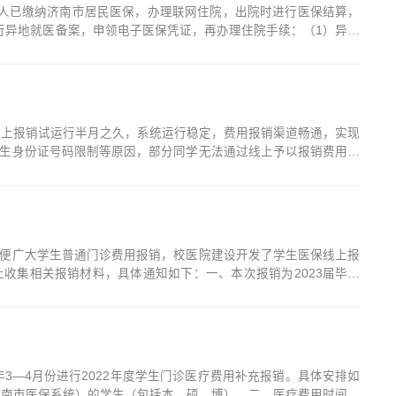
人已缴纳济南市居民医保，办理联网住院，出院时进行医保结算，
行异地就医备案，申领电子医保凭证，再办理住院手续：（1）异地
--异地就医备案——在线办理，按照要求办理即可(参保地选择济南市
线上报销试运行半月之久，系统运行稳定，费用报销渠道畅通，实现
生身份证号码限制等原因，部分同学无法通过线上予以报销费用。
： 一、报销时间6月份：每周二8：30-11：30；14：00-
便广大学生普通门诊费用报销，校医院建设开发了学生医保线上报
收集相关报销材料，具体通知如下：一、本次报销为2023届毕业
3年度大学生医疗保险（个人信息已录入济南市医保系统）的毕业生
3—4月份进行2022年度学生门诊医疗费用补充报销。具体安排如
济南市医保系统）的学生（包括本、硕、博）。二、医疗费用时间范