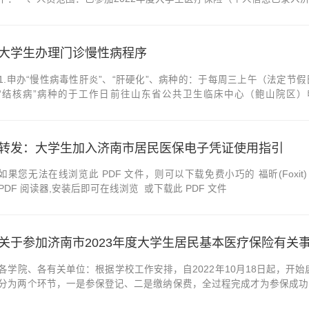
围：2022年1月1日至2022年12月31日发生的门诊医疗费用。三、
月每周二第一周周五（3日）第二周周五(...
大学生办理门诊慢性病程序
1.申办“慢性病毒性肝炎”、“肝硬化”、病种的：于每周三上午（法定节
“结核病”病种的于工作日前往山东省公共卫生临床中心（鲍山院区）申
11:00（法定节假日除外）前往山东省精神卫生中心或济南市精神卫生
后）住院确诊后向住院医院的医保...
转发：大学生加入济南市居民医保电子凭证使用指引
如果您无法在线浏览此 PDF 文件，则可以下载免费小巧的 福昕(Foxit) 
PDF 阅读器,安装后即可在线浏览 或下载此 PDF 文件
关于参加济南市2023年度大学生居民基本医疗保险有关
各学院、各有关单位：根据学校工作安排，自2022年10月18日起，开
分为两个环节，一是参保登记、二是缴纳保费，全过程完成才为参保成功
在册的全日制大学生（含本科生、硕士生、博士生，下同）及港澳台学