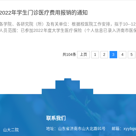
保；在我校借读的学生、外国留学生、...
2022年学生门诊医疗费用报销的通知
各学院、各研究院（所）及有关单位：根据校医院工作安排，拟于10--
人员范围：已参加2022年度大学生医疗保险（个人信息已录入济南市医保
日至今发生的门诊医疗费用。三、报销安排：时间中心校区软件园校区兴
二周周五(14日)第三周周四、周五（20...
上页
1
2
3
4
5
共104条
联系我们
地址：山东省济南市山大北路91号
邮箱：xyybgs@
山大二院