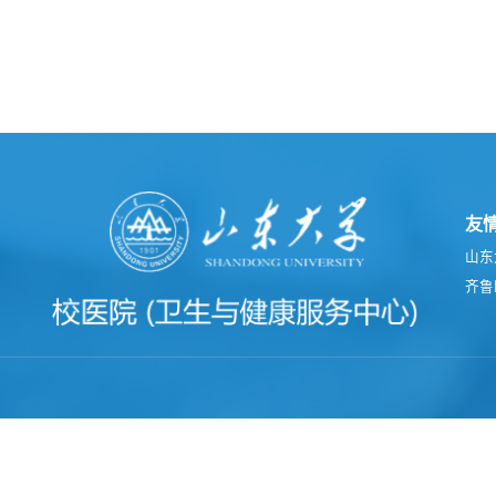
友
山东
齐鲁