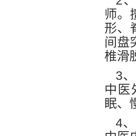
2
、
师。
形、
间盘
椎滑
3
、
中医
眠、
4
、