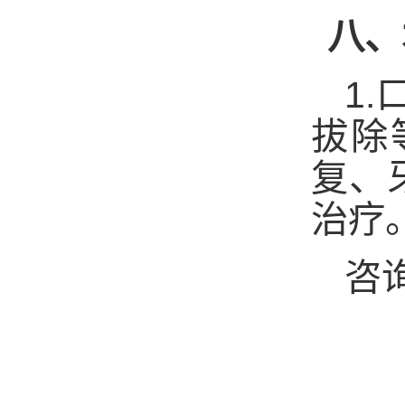
八、
1.
拔除
复、
治疗
咨