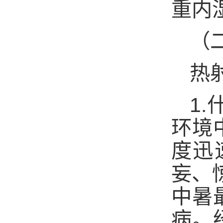
重内
（
热
1.
环境
度迅
妄、
中暑
病。