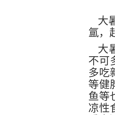
大
氲，
大
不可
多吃
等健
鱼等
凉性