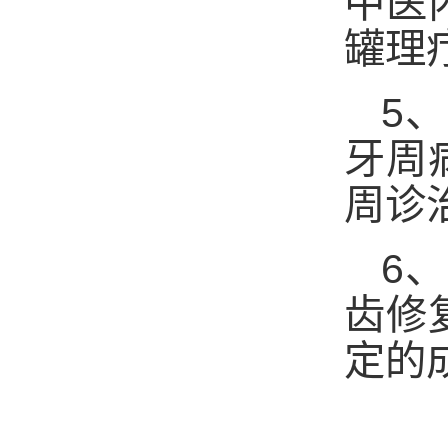
中医
罐理
5
、
牙周
周诊
6
、
齿修
定的