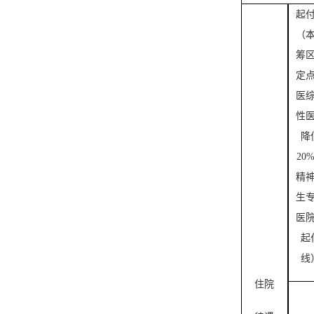
起
（
筹
定
医
性
降
20
精
生
医
起
线
住院