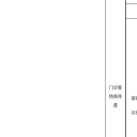
门诊慢
特病待
报
遇
比