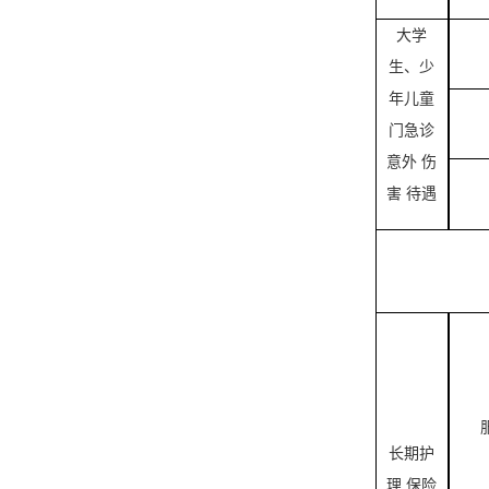
大学
生、少
年儿童
门急诊
意外
伤
害
待遇
长期护
理
保险