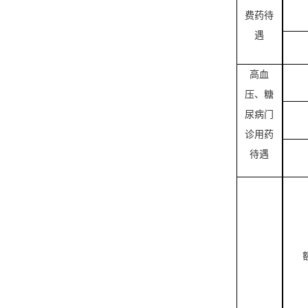
费药待
遇
高血
压、糖
尿病门
诊用药
待遇