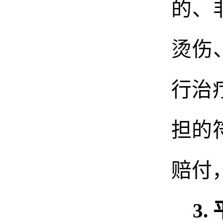
的、
烫伤
行治
担的
赔付
3.