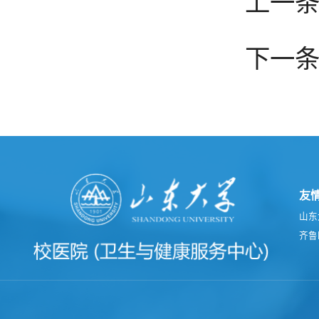
上一条
下一条
友
山东
齐鲁