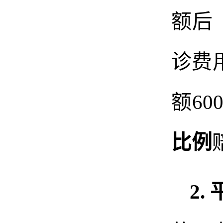
额后
诊费
额60
比例
2.