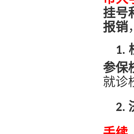
挂号
报销
1
.
参保
就
诊
2
.
手续