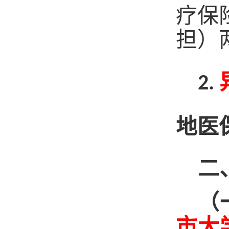
疗保
担）
2.
地医
二
（
市大