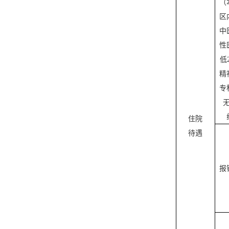
（
区
中
性
低
精
专
住院
待遇
报