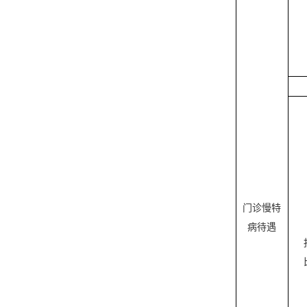
门诊慢特
病待遇