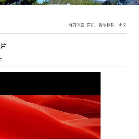
当前位置:
首页
-
健康体检
-
正文
传片
7