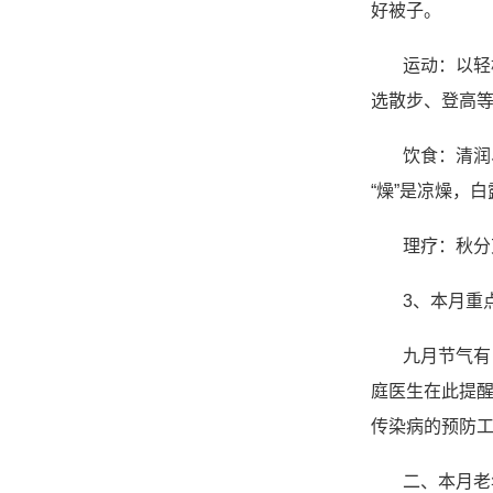
好被子。
运动：以轻
选散步、登高
饮食：清润
“燥”是凉燥，
理疗：秋分
3、本月重
九月节气有
庭医生在此提
传染病的预防
二、本月老