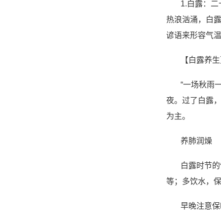
1.白露：
热浪汹涌，白露
谚语来形容气
【白露养生
“一场秋雨
夜。过了白露，
为主。
养肺润燥
白露时节的
等；多饮水，
早晚注意保