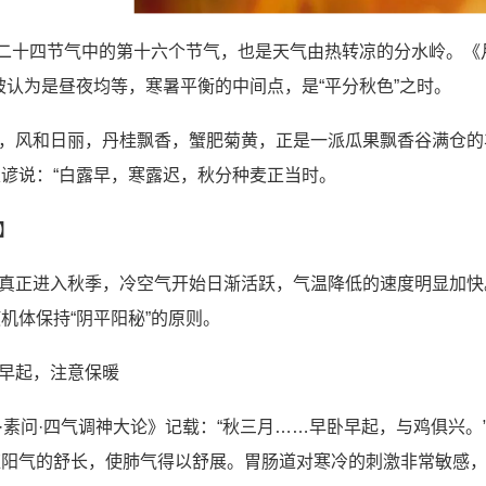
是二十四节气中的第十六个节气，也是天气由热转凉的分水岭。《
被认为是昼夜均等，寒暑平衡的中间点，是“平分秋色”之时。
，风和日丽，丹桂飘香，蟹肥菊黄，正是一派瓜果飘香谷满仓的
谚说：“白露早，寒露迟，秋分种麦正当时。
】
真正进入秋季，冷空气开始日渐活跃，气温降低的速度明显加快
机体保持“阴平阳秘”的原则。
早起，注意保暖
·素问·四气调神大论》记载：“秋三月……早卧早起，与鸡俱兴
应阳气的舒长，使肺气得以舒展。胃肠道对寒冷的刺激非常敏感