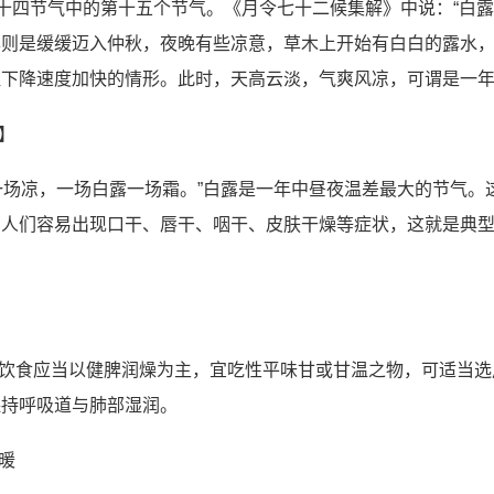
二十四节气中的第十五个节气。《月令七十二候集解》中说：“白
则是缓缓迈入仲秋，夜晚有些凉意，草木上开始有白白的露水，因
温下降速度加快的情形。此时，天高云淡，气爽风凉，可谓是一
】
一场凉，一场白露一场霜。”白露是一年中昼夜温差最大的节气
人们容易出现口干、唇干、咽干、皮肤干燥等症状，这就是典型
饮食应当以健脾润燥为主，宜吃性平味甘或甘温之物，可适当选
保持呼吸道与肺部湿润。
暖