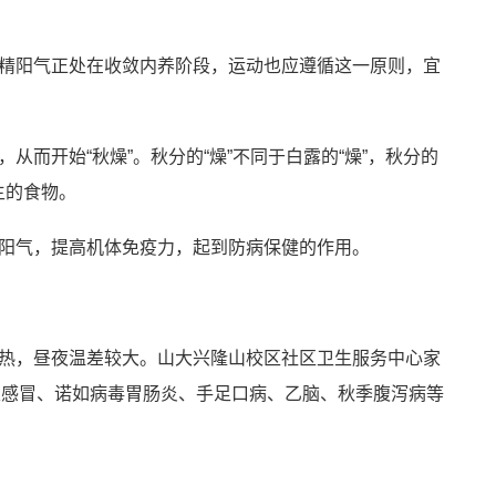
精阳气正处在收敛内养阶段，运动也应遵循这一原则，宜
而开始“秋燥”。秋分的“燥”不同于白露的“燥”，秋分的
主的食物。
阳气，提高机体免疫力，起到防病保健的作用。
热，昼夜温差较大。山大兴隆山校区社区卫生服务中心家
性感冒、诺如病毒胃肠炎、手足口病、乙脑、秋季腹泻病等