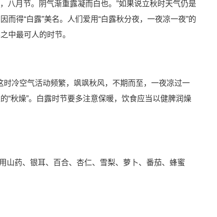
露，八月节。阴气渐重露凝而白也。”如果说立秋时天气仍是
而得“白露”美名。人们爱用“白露秋分夜，一夜凉一夜”的
年之中最可人的时节。
。这时冷空气活动频繁，飒飒秋风，不期而至，一夜凉过一
的“秋燥”。白露时节要多注意保暖，饮食应当以健脾润燥
用山药、银耳、百合、杏仁、雪梨、萝卜、番茄、蜂蜜